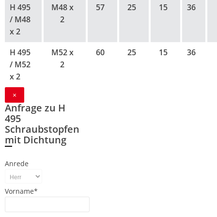
H 495
M48 x
57
25
15
36
/ M48
2
x 2
H 495
M52 x
60
25
15
36
/ M52
2
x 2
×
Anfrage zu H
495
Schraubstopfen
mit Dichtung
Anrede
Vorname*