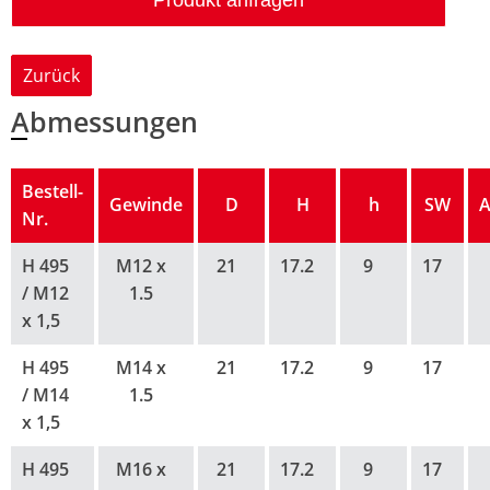
Produkt anfragen
Zurück
Abmessungen
Bestell-
Gewinde
D
H
h
SW
A
Nr.
H 495
M12 x
21
17.2
9
17
/ M12
1.5
x 1,5
H 495
M14 x
21
17.2
9
17
/ M14
1.5
x 1,5
H 495
M16 x
21
17.2
9
17